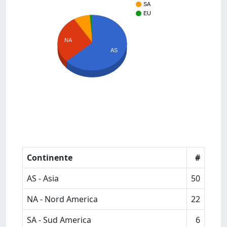
SA
EU
NA
AS
Continente
#
AS - Asia
50
NA - Nord America
22
SA - Sud America
6