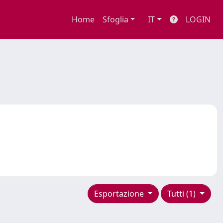
Home
Sfoglia
IT
LOGIN
Esportazione
Tutti (1)