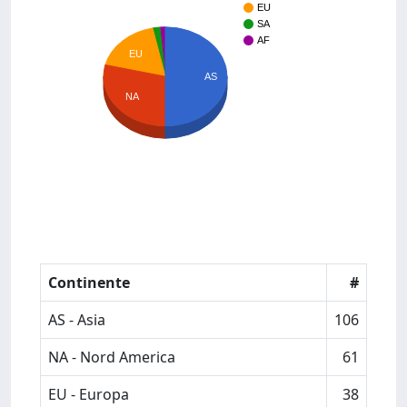
EU
SA
AF
EU
AS
NA
Continente
#
AS - Asia
106
NA - Nord America
61
EU - Europa
38