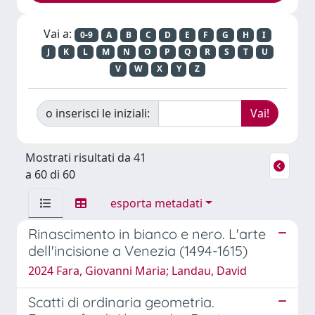
Vai a:
0-9
A
B
C
D
E
F
G
H
I
J
K
L
M
N
O
P
Q
R
S
T
U
V
W
X
Y
Z
o inserisci le iniziali:
Mostrati risultati da 41
a 60 di 60
esporta metadati
Rinascimento in bianco e nero. L'arte
dell'incisione a Venezia (1494-1615)
2024 Fara, Giovanni Maria; Landau, David
Scatti di ordinaria geometria.