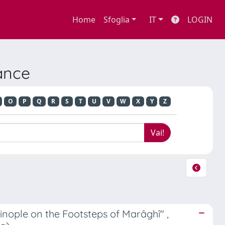
Home
Sfoglia
IT
LOGIN
mance
O
P
Q
R
S
T
U
V
W
X
Y
Z
ople on the Footsteps of Marâghî" ,