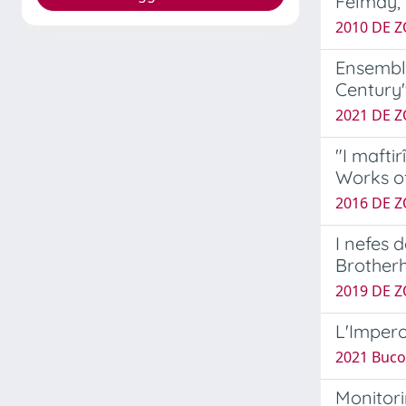
Felmay, 
2010 DE Z
Ensemble
Century
2021 DE Z
"I mafti
Works of
2016 DE Z
I nefes 
Brotherh
2019 DE Z
L'Impero
2021 Buco
Monitori