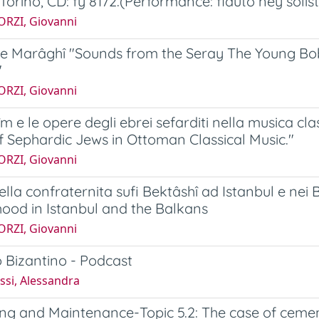
Torino, CD: fy 8172.(Performance: flauto ney solist
ORZI, Giovanni
 Marâghî "Sounds from the Seray The Young Bob
"
ORZI, Giovanni
rîm e le opere degli ebrei sefarditi nella musica c
 Sephardic Jews in Ottoman Classical Music."
ORZI, Giovanni
della confraternita sufi Bektâshî ad Istanbul e nei 
ood in Istanbul and the Balkans
ORZI, Giovanni
 Bizantino - Podcast
ssi, Alessandra
ng and Maintenance-Topic 5.2: The case of cemen