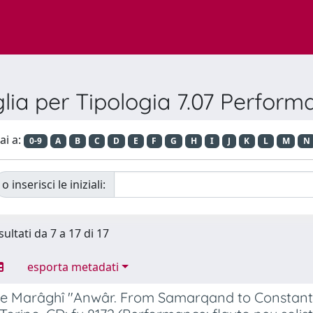
lia per Tipologia 7.07 Perfor
ai a:
0-9
A
B
C
D
E
F
G
H
I
J
K
L
M
N
o inserisci le iniziali:
sultati da 7 a 17 di 17
esporta metadati
e Marâghî "Anwâr. From Samarqand to Constantin