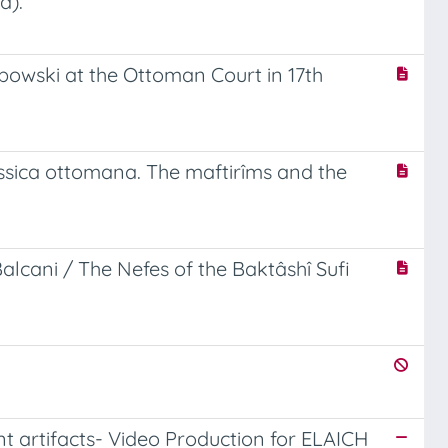
a).
owski at the Ottoman Court in 17th
lassica ottomana. The maftirîms and the
Balcani / The Nefes of the Baktâshî Sufi
t artifacts- Video Production for ELAICH