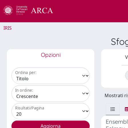
IRIS
Sfog
Opzioni
V
Ordina per:
In ordine:
Mostrati ri
Risultati/Pagina
Ensembl