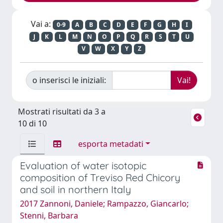
Vai a:
0-9
A
B
C
D
E
F
G
H
I
J
K
L
M
N
O
P
Q
R
S
T
U
V
W
X
Y
Z
o inserisci le iniziali:
Mostrati risultati da 3 a
10 di 10
esporta metadati
Evaluation of water isotopic
composition of Treviso Red Chicory
and soil in northern Italy
2017 Zannoni, Daniele; Rampazzo, Giancarlo;
Stenni, Barbara