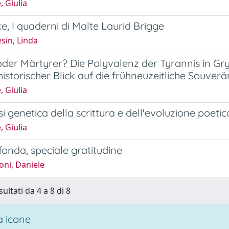
, Giulia
lke, I quaderni di Malte Laurid Brigge
sin, Linda
der Märtyrer? Die Polyvalenz der Tyrannis in Gry
rhistorischer Blick auf die frühneuzeitliche Souver
, Giulia
si genetica della scrittura e dell'evoluzione poet
, Giulia
onda, speciale gratitudine
oni, Daniele
sultati da 4 a 8 di 8
 icone