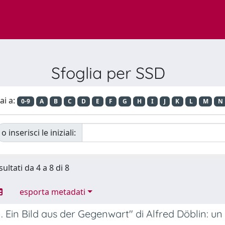
Sfoglia per SSD
ai a:
0-9
A
B
C
D
E
F
G
H
I
J
K
L
M
N
o inserisci le iniziali:
sultati da 4 a 8 di 8
esporta metadati
 Ein Bild aus der Gegenwart" di Alfred Döblin: un 