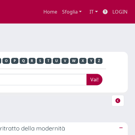
Home
Sfoglia
IT
LOGIN
O
P
Q
R
S
T
U
V
W
X
Y
Z
ritratto della modernità