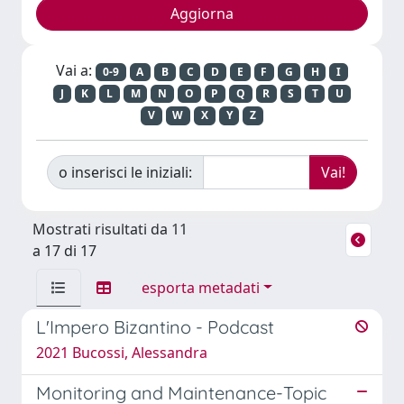
Vai a:
0-9
A
B
C
D
E
F
G
H
I
J
K
L
M
N
O
P
Q
R
S
T
U
V
W
X
Y
Z
o inserisci le iniziali:
Mostrati risultati da 11
a 17 di 17
esporta metadati
L'Impero Bizantino - Podcast
2021 Bucossi, Alessandra
Monitoring and Maintenance-Topic