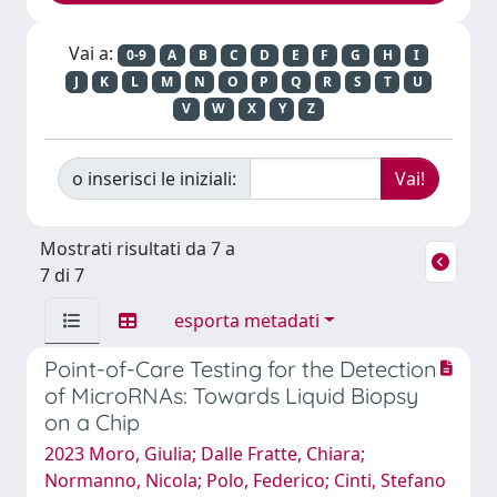
Vai a:
0-9
A
B
C
D
E
F
G
H
I
J
K
L
M
N
O
P
Q
R
S
T
U
V
W
X
Y
Z
o inserisci le iniziali:
Mostrati risultati da 7 a
7 di 7
esporta metadati
Point-of-Care Testing for the Detection
of MicroRNAs: Towards Liquid Biopsy
on a Chip
2023 Moro, Giulia; Dalle Fratte, Chiara;
Normanno, Nicola; Polo, Federico; Cinti, Stefano