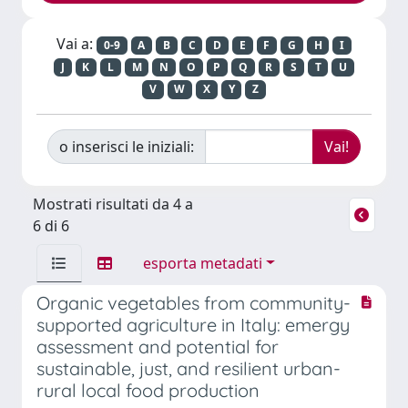
Vai a:
0-9
A
B
C
D
E
F
G
H
I
J
K
L
M
N
O
P
Q
R
S
T
U
V
W
X
Y
Z
o inserisci le iniziali:
Mostrati risultati da 4 a
6 di 6
esporta metadati
Organic vegetables from community-
supported agriculture in Italy: emergy
assessment and potential for
sustainable, just, and resilient urban-
rural local food production