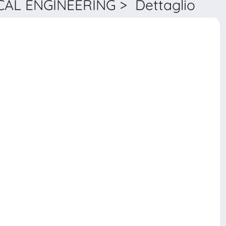
L ENGINEERING > Dettaglio
INTERNATIONAL JOURNAL FOR NUMERICAL METHODS IN BIOMEDICAL ENGINEERING