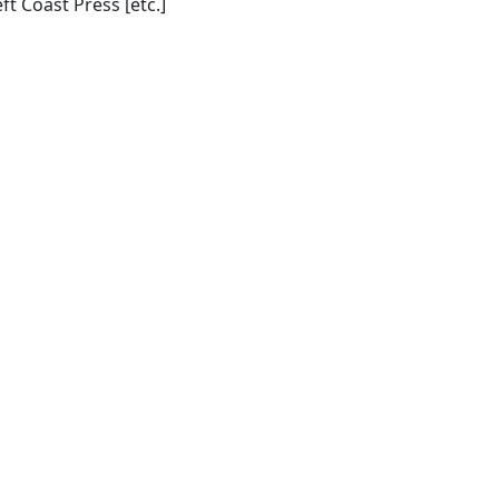
Walnut Creek, CA [etc.], Left Coast Press [etc.]