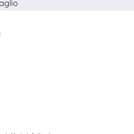
aglio
FONTI MUSICALI ITALIANE