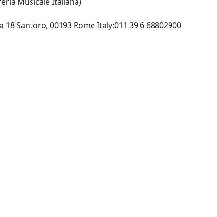
reria Musicale Italiana)
CIDIM:Via Vittoria Colonna 18 Santoro, 00193 Rome Italy:011 39 6 68802900