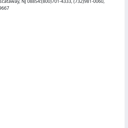
iscataway, NJ 08854:(800)701-4333, (732)981-0060,
, INTERNET: http://www.ieee.org, Fax: (732)981-9667