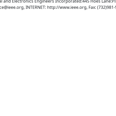
rical and Electronics Engineers Incorporated:445 Hoes Lane:P
ice@ieee.org