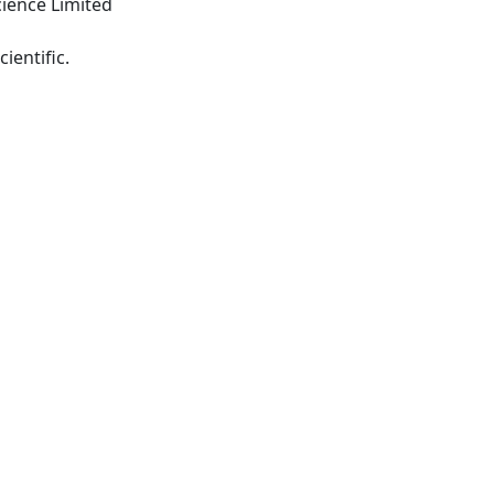
cience Limited
-Guildford: Butterworth Scientific.