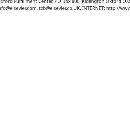
:Oxford Fulfillment Center, PO Box 800, Kidlington Oxford 
nfo@elsevier.com
,
tcb@elsevier.co.UK
, INTERNET: http://www