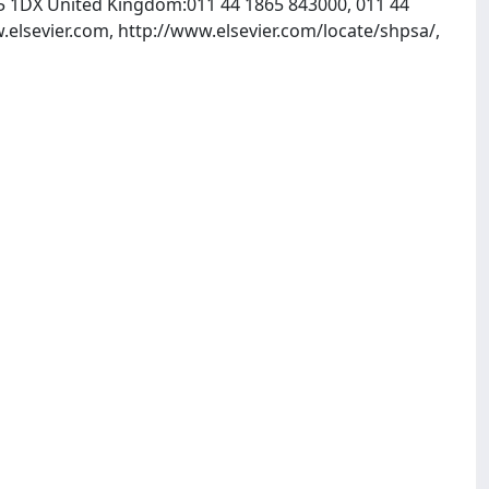
OX5 1DX United Kingdom:011 44 1865 843000, 011 44
.elsevier.com, http://www.elsevier.com/locate/shpsa/,