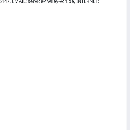
6147, EMAIL:
service@wiley-vch.de
, INTERNET: