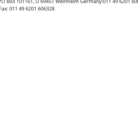
O Box 101161, D 69451 Weinheim Germany:011 49 6201 60
http://www.wiley-vch.de, Fax: 011 49 6201 606328