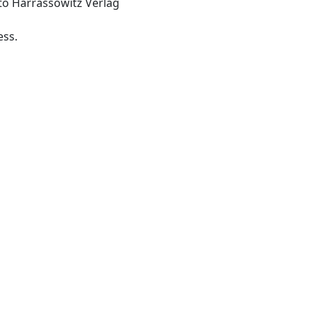
o Harrassowitz Verlag
-Lisse: Peter de Ridder Press.