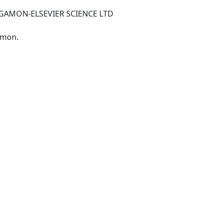
GAMON-ELSEVIER SCIENCE LTD
-Oxford; New York: Pergamon.