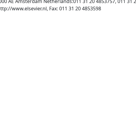
1000 AE Amsterdam Netherlands:011 31 20 4853757, 011 31 
, INTERNET: http://www.elsevier.nl, Fax: 011 31 20 4853598