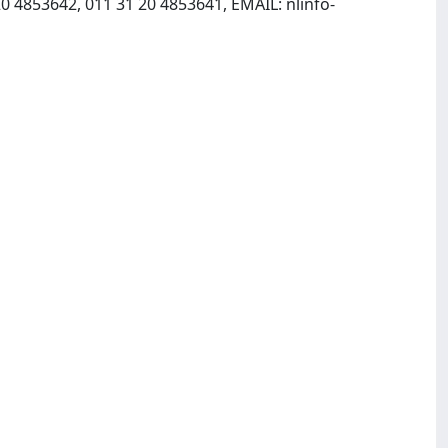
20 4853642, 011 31 20 4853641, EMAIL:
nlinfo-