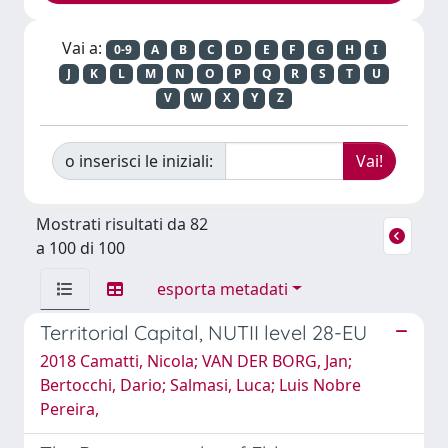
Vai a:
0-9
A
B
C
D
E
F
G
H
I
J
K
L
M
N
O
P
Q
R
S
T
U
V
W
X
Y
Z
o inserisci le iniziali:
Mostrati risultati da 82
a 100 di 100
esporta metadati
Territorial Capital, NUTII level 28-EU
2018 Camatti, Nicola; VAN DER BORG, Jan;
Bertocchi, Dario; Salmasi, Luca; Luis Nobre
Pereira,