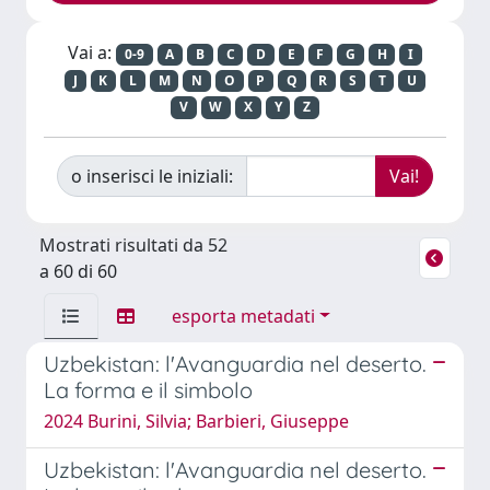
Vai a:
0-9
A
B
C
D
E
F
G
H
I
J
K
L
M
N
O
P
Q
R
S
T
U
V
W
X
Y
Z
o inserisci le iniziali:
Mostrati risultati da 52
a 60 di 60
esporta metadati
Uzbekistan: l'Avanguardia nel deserto.
La forma e il simbolo
2024 Burini, Silvia; Barbieri, Giuseppe
Uzbekistan: l'Avanguardia nel deserto.