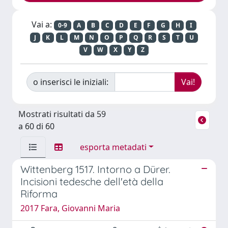
Vai a:
0-9
A
B
C
D
E
F
G
H
I
J
K
L
M
N
O
P
Q
R
S
T
U
V
W
X
Y
Z
o inserisci le iniziali:
Mostrati risultati da 59
a 60 di 60
esporta metadati
Wittenberg 1517. Intorno a Dürer.
Incisioni tedesche dell'età della
Riforma
2017 Fara, Giovanni Maria