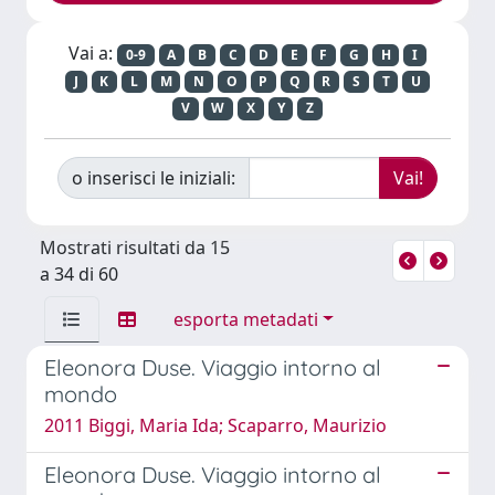
Vai a:
0-9
A
B
C
D
E
F
G
H
I
J
K
L
M
N
O
P
Q
R
S
T
U
V
W
X
Y
Z
o inserisci le iniziali:
Mostrati risultati da 15
a 34 di 60
esporta metadati
Eleonora Duse. Viaggio intorno al
mondo
2011 Biggi, Maria Ida; Scaparro, Maurizio
Eleonora Duse. Viaggio intorno al