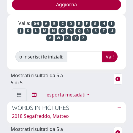
Vai a:
0-9
A
B
C
D
E
F
G
H
I
J
K
L
M
N
O
P
Q
R
S
T
U
V
W
X
Y
Z
o inserisci le iniziali:
Mostrati risultati da 5 a
5 di 5
esporta metadati
WORDS IN PICTURES
2018 Segafreddo, Matteo
Mostrati risultati da 5 a