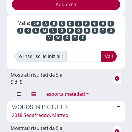
Vai a:
0-9
A
B
C
D
E
F
G
H
I
J
K
L
M
N
O
P
Q
R
S
T
U
V
W
X
Y
Z
o inserisci le iniziali:
Mostrati risultati da 5 a
5 di 5
esporta metadati
WORDS IN PICTURES
2018 Segafreddo, Matteo
Mostrati risultati da 5 a