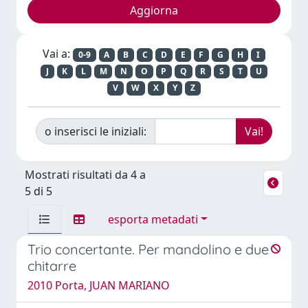
Vai a:
0-9
A
B
C
D
E
F
G
H
I
J
K
L
M
N
O
P
Q
R
S
T
U
V
W
X
Y
Z
o inserisci le iniziali:
Mostrati risultati da 4 a
5 di 5
esporta metadati
Trio concertante. Per mandolino e due
chitarre
2010 Porta, JUAN MARIANO