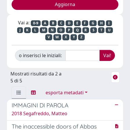
Vai a:
0-9
A
B
C
D
E
F
G
H
I
J
K
L
M
N
O
P
Q
R
S
T
U
V
W
X
Y
Z
o inserisci le iniziali:
Mostrati risultati da 2 a
5 di 5
esporta metadati
IMMAGINI DI PAROLA
2018 Segafreddo, Matteo
The inaccessible doors of Abbas