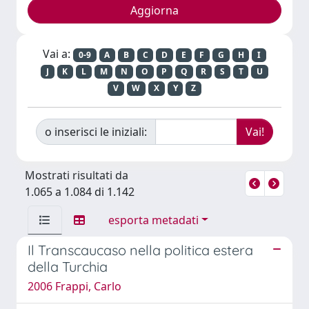
Vai a:
0-9
A
B
C
D
E
F
G
H
I
J
K
L
M
N
O
P
Q
R
S
T
U
V
W
X
Y
Z
o inserisci le iniziali:
Mostrati risultati da
1.065 a 1.084 di 1.142
esporta metadati
Il Transcaucaso nella politica estera
della Turchia
2006 Frappi, Carlo