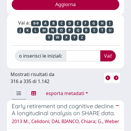
Vai a:
0-9
A
B
C
D
E
F
G
H
I
J
K
L
M
N
O
P
Q
R
S
T
U
V
W
X
Y
Z
o inserisci le iniziali:
Mostrati risultati da
316 a 335 di 1.142
esporta metadati
Early retirement and cognitive decline.
A longitudinal analysis on SHARE data.
2013 M., Celidoni; DAL BIANCO, Chiara; G., Weber