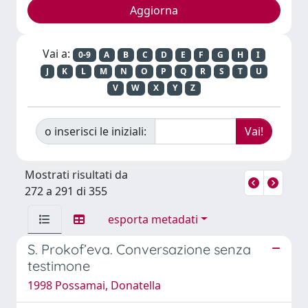
Vai a:
0-9
A
B
C
D
E
F
G
H
I
J
K
L
M
N
O
P
Q
R
S
T
U
V
W
X
Y
Z
o inserisci le iniziali:
Mostrati risultati da
272 a 291 di 355
esporta metadati
S. Prokof’eva. Conversazione senza
testimone
1998 Possamai, Donatella