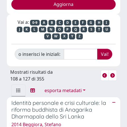
Vai a:
0-9
A
B
C
D
E
F
G
H
I
J
K
L
M
N
O
P
Q
R
S
T
U
V
W
X
Y
Z
o inserisci le iniziali:
Mostrati risultati da
108 a 127 di 355
esporta metadati
Identità personale e crisi culturale: la
riforma buddhista di Anagarika
Dharmapala dello Sri Lanka
2014 Beggiora, Stefano