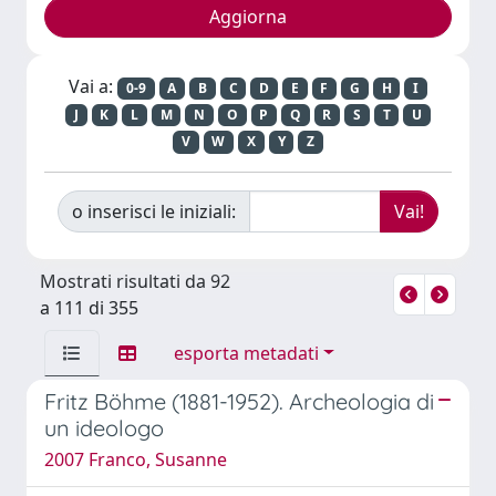
Vai a:
0-9
A
B
C
D
E
F
G
H
I
J
K
L
M
N
O
P
Q
R
S
T
U
V
W
X
Y
Z
o inserisci le iniziali:
Mostrati risultati da 92
a 111 di 355
esporta metadati
Fritz Böhme (1881-1952). Archeologia di
un ideologo
2007 Franco, Susanne