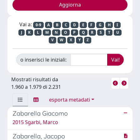
Vai a:
0-9
A
B
C
D
E
F
G
H
I
J
K
L
M
N
O
P
Q
R
S
T
U
V
W
X
Y
Z
o inserisci le iniziali:
Mostrati risultati da
1.960 a 1.979 di 2.231
esporta metadati
Zabarella Giacomo
2015 Sgarbi, Marco
Zabarella, Jacopo