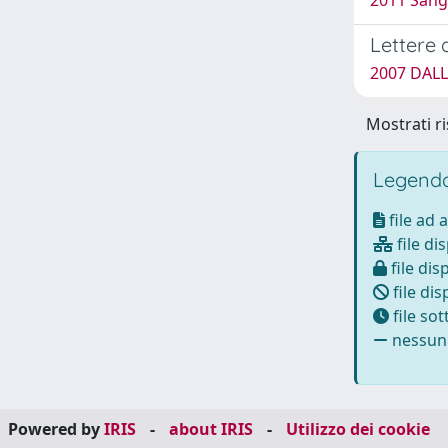
2011 Sang
Lettere 
2007 DALL
Mostrati ri
Legenda
file ad 
file di
file dis
file dis
file so
nessun 
Powered by
IRIS
-
about IRIS
-
Utilizzo dei cookie