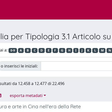
lia per Tipologia 3.1 Articolo su 
ai a:
0-9
A
B
C
D
E
F
G
H
I
J
K
L
M
N
o inserisci le iniziali:
sultati da 12.458 a 12.477 di 22.496
esporta metadati
ura e arte in Cina nell'era della Rete