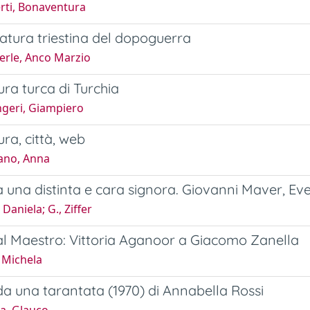
rti, Bonaventura
ratura triestina del dopoguerra
erle, Anco Marzio
ura turca di Turchia
ngeri, Giampiero
ura, città, web
ano, Anna
a una distinta e cara signora. Giovanni Maver, Eve
 Daniela; G., Ziffer
al Maestro: Vittoria Aganoor a Giacomo Zanella
 Michela
da una tarantata (1970) di Annabella Rossi