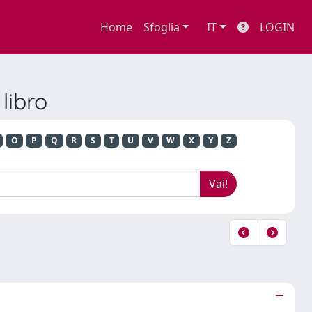
Home
Sfoglia
IT
LOGIN
libro
O
P
Q
R
S
T
U
V
W
X
Y
Z