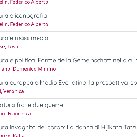
lin, Federico Alberto
ura e iconografia
lin, Federico Alberto
tura e mass media
ke, Toshio
ura e politica. Forme della Gemeinschaft nella cul
giano, Domenico Mimmo
ura europea e Medio Evo latino: la prospettiva is
, Veronica
ratura fra le due guerre
ri, Francesca
ura invaghita del corpo: La danza di Hijikata Tats
onze, Katja