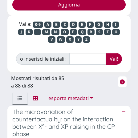
Vai a:
0-9
A
B
C
D
E
F
G
H
I
J
K
L
M
N
O
P
Q
R
S
T
U
V
W
X
Y
Z
o inserisci le iniziali:
Mostrati risultati da 85
a 88 di 88
esporta metadati
The microvariation of
counterfactuality: on the interaction
between X°- and XP raising in the CP
phase