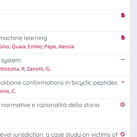
e machine learning
ino; Quaia, Emilio; Pepe, Alessia
n system
tistutta, R; Zanotti, G.
backbone conformations in bicyclic peptides
inis, C.
normative e razionalità della storia
vel jurisdiction: a case study on victims of