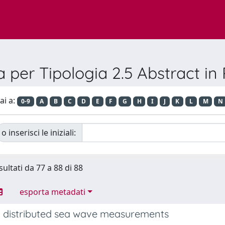
a per Tipologia 2.5 Abstract in 
ai a:
0-9
A
B
C
D
E
F
G
H
I
J
K
L
M
N
o inserisci le iniziali:
sultati da 77 a 88 di 88
esporta metadati
y distributed sea wave measurements