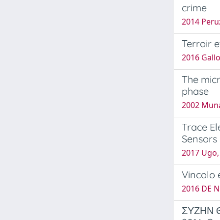
crime
2014 Peruz
Terroir 
2016 Gallo
The micr
phase
2002 Muna
Trace El
Sensors
2017 Ugo, 
Vincolo 
2016 DE N
ΣΥΖΗΝ ΘΕ