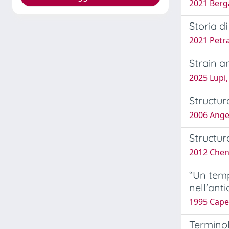
2021 Berga
Storia di
2021 Petra
Strain a
2025 Lupi,
Structur
2006 Angeli
Structur
2012 Chen,
“Un temp
nell'anti
1995 Capel
Terminol