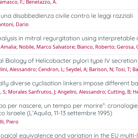
masco, F.; Benetazzo, A.
 una disobbedienza civile contro le leggi razziali
ntoni, Dario
nalysis in mitral regurgitation using interpretabl
 Amalia; Nobile, Marco Salvatore; Bianco, Roberto; Gerosa, G
al Biology of Helicobacter pylori type IV secretio
ni, Alessandro; Cendron, L; Seydel, A; Barison, N; Tosi, T; Bat
ally diverse cyclisation linkers impose different 
 S; Morales Sanfrutos, J; Angelini, Alessandro; Cutting, B; He
o per nascere, un tempo per morire”: cronologie 
co Israele (L’Aquila, 11-13 settembre 1995)
li, Piero
ogical equivalence and variation in the EU multi-le