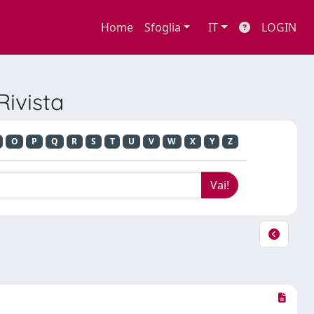
Home
Sfoglia
IT
LOGIN
Rivista
O
P
Q
R
S
T
U
V
W
X
Y
Z