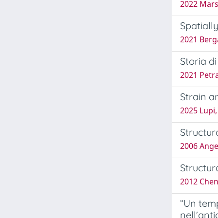
2022 Marsi
Spatiall
2021 Berga
Storia di
2021 Petra
Strain a
2025 Lupi,
Structur
2006 Angeli
Structur
2012 Chen,
“Un temp
nell'anti