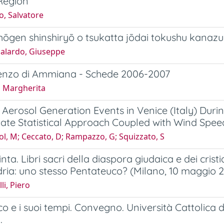
Region
o, Salvatore
ōgen shinshiryō o tsukatta jōdai tokushu kanazu
alardo, Giuseppe
enzo di Ammiana - Schede 2006-2007
, Margherita
 Aerosol Generation Events in Venice (Italy) Dur
iate Statistical Approach Coupled with Wind Spee
l, M; Ceccato, D; Rampazzo, G; Squizzato, S
nta. Libri sacri della diaspora giudaica e dei cris
ria: uno stesso Pentateuco? (Milano, 10 maggio 
li, Piero
alico e i suoi tempi. Convegno. Università Cattolica
.