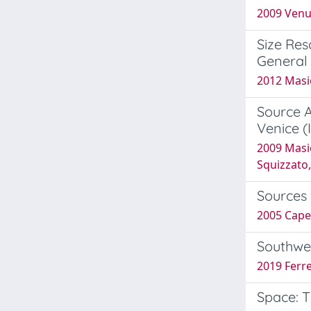
2009 Venut
Size Res
General 
2012 Masio
Source A
Venice (
2009 Masio
Squizzato,
Sources 
2005 Capel
Southwes
2019 Ferre
Space: T