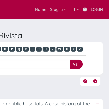
Home
Sfoglia
IT
LOGIN
Rivista
O
P
Q
R
S
T
U
V
W
X
Y
Z
an public hospitals. A case history of the