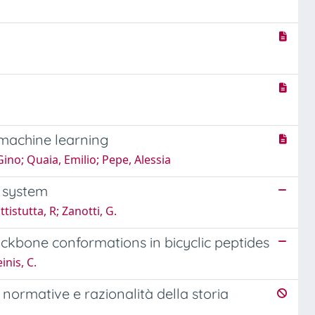
e machine learning
ino; Quaia, Emilio; Pepe, Alessia
n system
tistutta, R; Zanotti, G.
backbone conformations in bicyclic peptides
inis, C.
normative e razionalità della storia