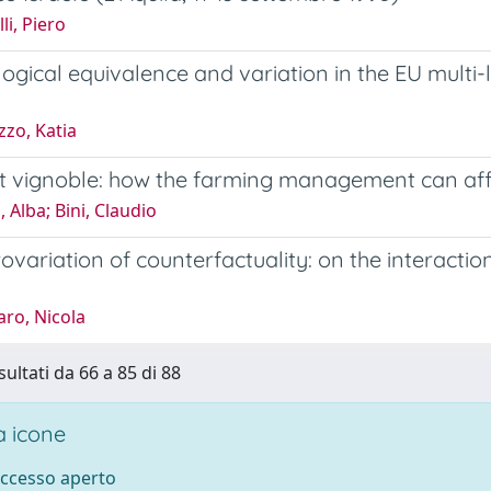
li, Piero
ogical equivalence and variation in the EU multi-le
zo, Katia
et vignoble: how the farming management can affe
, Alba; Bini, Claudio
ovariation of counterfactuality: on the interactio
ro, Nicola
sultati da 66 a 85 di 88
 icone
accesso aperto