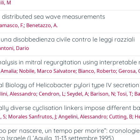
li, M
y distributed sea wave measurements
masco, F.; Benetazzo, A.
 una disobbedienza civile contro le leggi razziali
ntoni, Dario
nalysis in mitral regurgitation using interpretabl
 Amalia; Nobile, Marco Salvatore; Bianco, Roberto; Gerosa, G
al Biology of Helicobacter pylori type IV secretio
ni, Alessandro; Cendron, L; Seydel, A; Barison, N; Tosi, T; Bat
ally diverse cyclisation linkers impose different 
 S; Morales Sanfrutos, J; Angelini, Alessandro; Cutting, B; He
o per nascere, un tempo per morire”: cronologie 
co Israele (L’Aquila, 11-13 settembre 1995)