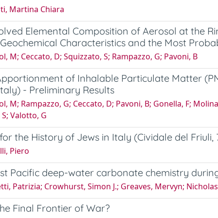
i, Martina Chiara
olved Elemental Composition of Aerosol at the Rim 
Geochemical Characteristics and the Most Proba
l, M; Ceccato, D; Squizzato, S; Rampazzo, G; Pavoni, B
pportionment of Inhalable Particulate Matter (P
Italy) - Preliminary Results
l, M; Rampazzo, G; Ceccato, D; Pavoni, B; Gonella, F; Molinar
 S; Valotto, G
for the History of Jews in Italy (Cividale del Friul
li, Piero
t Pacific deep-water carbonate chemistry during
tti, Patrizia; Crowhurst, Simon J.; Greaves, Mervyn; Nicholas
he Final Frontier of War?