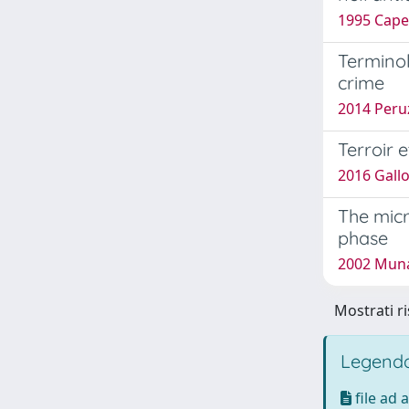
1995 Capel
Terminol
crime
2014 Peruz
Terroir 
2016 Gallo
The micr
phase
2002 Muna
Mostrati ri
Legenda
file ad 