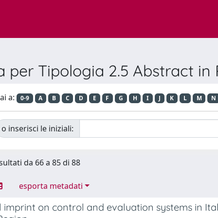
a per Tipologia 2.5 Abstract in 
ai a:
0-9
A
B
C
D
E
F
G
H
I
J
K
L
M
N
o inserisci le iniziali:
sultati da 66 a 85 di 88
esporta metadati
 imprint on control and evaluation systems in Itali