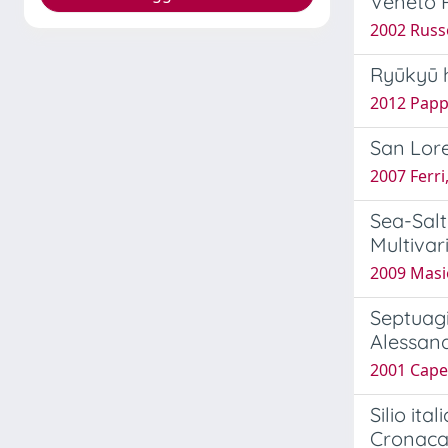
Veneto 
2002 Russ
Ryūkyū h
2012 Papp
San Lor
2007 Ferri
Sea-Salt
Multivar
2009 Masio
Septuagi
Alessand
2001 Capel
Silio it
Cronaca