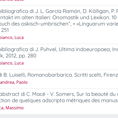
ibliografica di J. L. García Ramón, D. Kölligan, P.
ntakt im alten Italien: Onomastik und Lexikon. 
uch des oskisch-umbrischen”, = «Linguarum variet
 251
bianco, Luca
ibliografica di J. Puhvel, Ultima indoeuropaea, I
k, 2012, pp. 280
bianco, Luca
 B. Luiselli, Romanobarbarica. Scritti scelti, Firenze
andrea, Paolo
bstract di C. Macé - V. Somers, Sur la beauté du d
ction de quelques adscripta métriques des manus
ca, Massimo