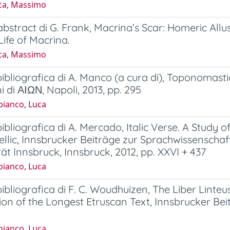
ca, Massimo
bstract di G. Frank, Macrina’s Scar: Homeric Allu
Life of Macrina.
ca, Massimo
ibliografica di A. Manco (a cura di), Toponomastica 
 di ΑΙΩΝ, Napoli, 2013, pp. 295
bianco, Luca
ibliografica di A. Mercado, Italic Verse. A Study o
llic, Innsbrucker Beiträge zur Sprachwissenschaft,
tät Innsbruck, Innsbruck, 2012, pp. XXVI + 437
bianco, Luca
ibliografica di F. C. Woudhuizen, The Liber Lin
ion of the Longest Etruscan Text, Innsbrucker Bei
bianco, Luca