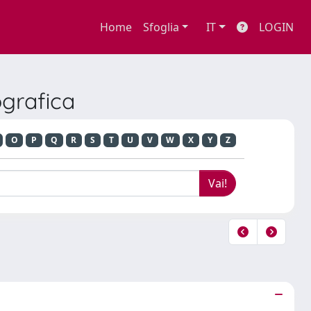
Home
Sfoglia
IT
LOGIN
ografica
O
P
Q
R
S
T
U
V
W
X
Y
Z