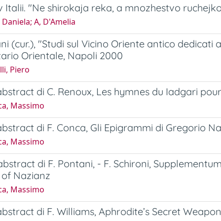
v Italii. "Ne shirokaja reka, a mnozhestvo ruchejko
, Daniela; A, D'Amelia
ni (cur.), "Studi sul Vicino Oriente antico dedicati a
tario Orientale, Napoli 2000
li, Piero
bstract di C. Renoux, Les hymnes du Iadgari pour l
ca, Massimo
bstract di F. Conca, Gli Epigrammi di Gregorio N
ca, Massimo
bstract di F. Pontani, - F. Schironi, Supplementum 
 of Nazianz
ca, Massimo
bstract di F. Williams, Aphrodite’s Secret Weapon (