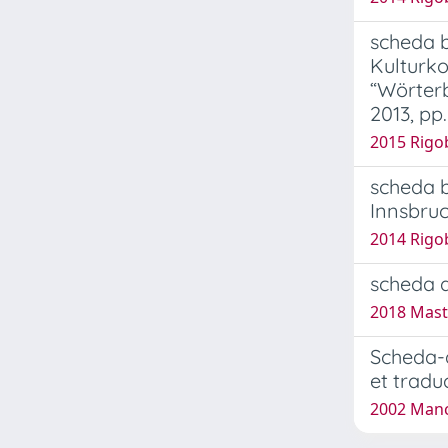
scheda b
Kulturko
“Wörterb
2013, pp.
2015 Rigo
scheda b
Innsbruc
2014 Rigo
scheda di
2018 Mast
Scheda-a
et tradu
2002 Man