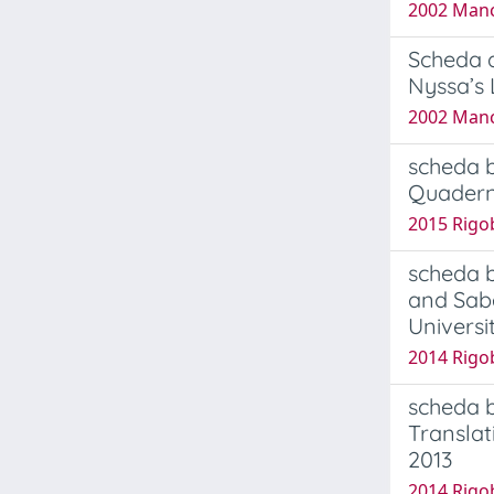
2002 Man
Scheda a
Nyssa’s 
2002 Man
scheda b
Quaderni
2015 Rigo
scheda b
and Sabe
Universi
2014 Rigo
scheda b
Translat
2013
2014 Rigo