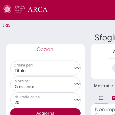
IRIS
Sfogl
Opzioni
V
Ordina per:
In ordine:
Mostrati ri
Risultati/Pagina
Non impo