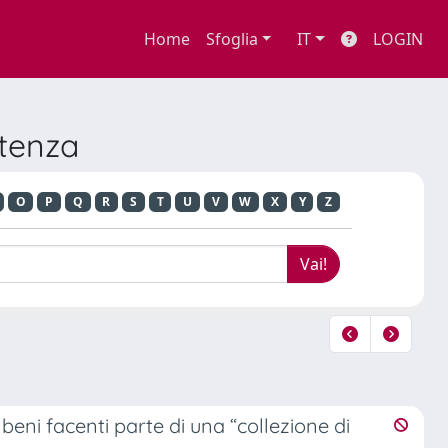
Home
Sfoglia
IT
LOGIN
ntenza
O
P
Q
R
S
T
U
V
W
X
Y
Z
 beni facenti parte di una “collezione di