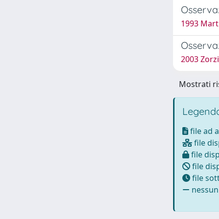
Osservaz
1993 Marti
Osservaz
2003 Zorz
Mostrati ri
Legenda
file ad 
file di
file dis
file dis
file so
nessun 