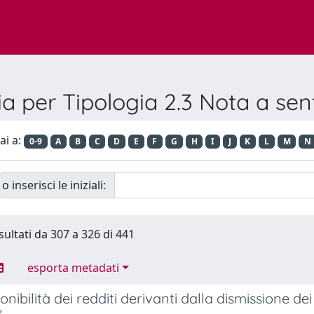
ia per Tipologia 2.3 Nota a se
ai a:
0-9
A
B
C
D
E
F
G
H
I
J
K
L
M
N
o inserisci le iniziali:
sultati da 307 a 326 di 441
esporta metadati
nibilità dei redditi derivanti dalla dismissione dei