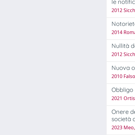
le notifi
2012 Sicch
Notoriet
2014 Roma
Nullità 
2012 Sicch
Nuova oc
2010 Fals
Obbligo 
2021 Ortis,
Onere de
società d
2023 Meo,