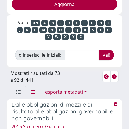
Vai a:
0-9
A
B
C
D
E
F
G
H
I
J
K
L
M
N
O
P
Q
R
S
T
U
V
W
X
Y
Z
o inserisci le iniziali:
Mostrati risultati da 73
a 92 di 441
esporta metadati
Dalle obbligazioni di mezzi e di
risultato alle obbligazioni governabili e
non governabili
2015 Sicchiero, Gianluca