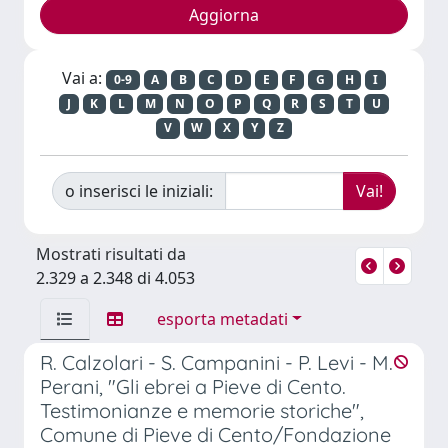
Vai a:
0-9
A
B
C
D
E
F
G
H
I
J
K
L
M
N
O
P
Q
R
S
T
U
V
W
X
Y
Z
o inserisci le iniziali:
Mostrati risultati da
2.329 a 2.348 di 4.053
esporta metadati
R. Calzolari - S. Campanini - P. Levi - M.
Perani, "Gli ebrei a Pieve di Cento.
Testimonianze e memorie storiche",
Comune di Pieve di Cento/Fondazione