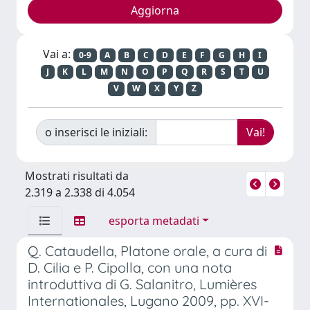
Vai a:
0-9
A
B
C
D
E
F
G
H
I
J
K
L
M
N
O
P
Q
R
S
T
U
V
W
X
Y
Z
o inserisci le iniziali:
Mostrati risultati da
2.319 a 2.338 di 4.054
esporta metadati
Q. Cataudella, Platone orale, a cura di
D. Cilia e P. Cipolla, con una nota
introduttiva di G. Salanitro, Lumières
Internationales, Lugano 2009, pp. XVI-