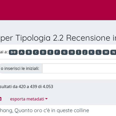
 per Tipologia 2.2 Recensione in
ai a:
0-9
A
B
C
D
E
F
G
H
I
J
K
L
M
N
o inserisci le iniziali:
sultati da 420 a 439 di 4.053
esporta metadati
ang, Quanto oro c'è in queste colline