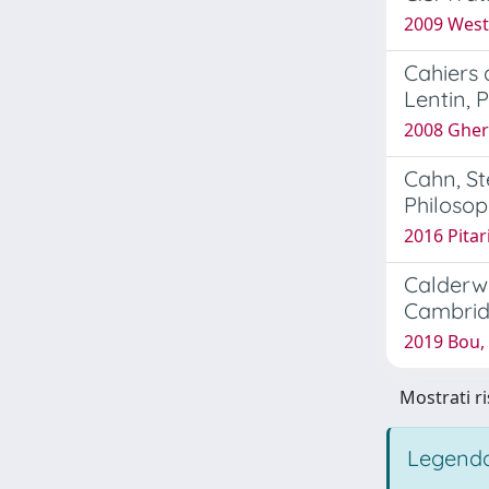
2009 West 
Cahiers 
Lentin, 
2008 Ghers
Cahn, St
Philoso
2016 Pitar
Calderwo
Cambridg
2019 Bou, 
Mostrati ri
Legenda