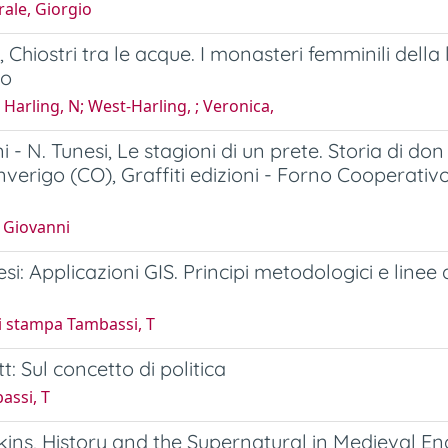
ale, Giorgio
, Chiostri tra le acque. I monasteri femminili dell
vo
Harling, N; West-Harling, ; Veronica,
i - N. Tunesi, Le stagioni di un prete. Storia di 
 Inverigo (CO), Graffiti edizioni - Forno Cooperati
 Giovanni
si: Applicazioni GIS. Principi metodologici e linee 
i stampa Tambassi, T
t: Sul concetto di politica
assi, T
kins, History and the Supernatural in Medieval E