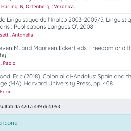
Harling, N; Ortenberg, ; Veronica,
de Linguistique de l’Inalco 2003-2005/5. Linguis
Paris : Publications Langues O’, 2008
etti, Antonella
even M. and Maureen Eckert eds. Freedom and th
phy
i, Paolo
od, Eric (2018). Colonial al-Andalus: Spain and
e (MA): Harvard University Press, pp. 408.
Enric
sultati da 420 a 439 di 4.053
 icone