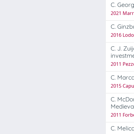
C. Georg
2021 Marre
C. Ginzb
2016 Lodo
C. J. Zu
investme
2011 Pezz
C. Marca
2015 Capua
C. McDo
Medieval
2011 Forbe
C. Melic