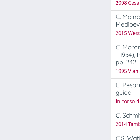
2008 Cesar
C. Moinė
Medioe
2015 West 
C. Moran
- 1934),
pp. 242
1995 Vian,
C. Pesare
guida
In corso d
C. Schmit
2014 Tamb
C.S. Wat