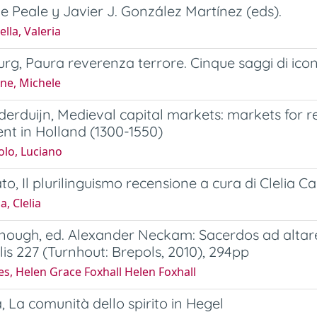
e Peale y Javier J. González Martínez (eds).
lla, Valeria
urg, Paura reverenza terrore. Cinque saggi di icon
ne, Michele
ijderduijn, Medieval capital markets: markets for 
nt in Holland (1300-1550)
olo, Luciano
to, Il plurilinguismo recensione a cura di Clelia C
, Clelia
nough, ed. Alexander Neckam: Sacerdos ad altar
is 227 (Turnhout: Brepols, 2010), 294pp
s, Helen Grace Foxhall Helen Foxhall
a, La comunità dello spirito in Hegel