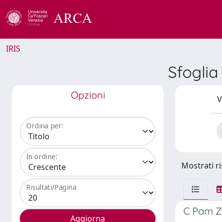
IRIS
Sfoglia
Opzioni
V
Ordina per:
In ordine:
Mostrati ri
Risultati/Pagina
C Pam Zh