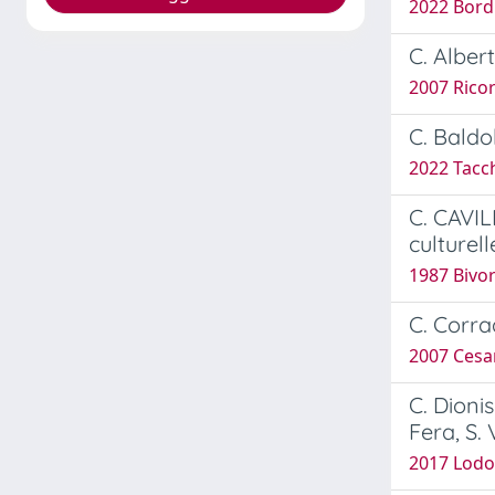
2022 Bordi
C. Albert
2007 Ricor
C. Baldo
2022 Tacc
C. CAVIL
culturel
1987 Bivor
C. Corrad
2007 Cesar
C. Dionis
Fera, S. 
2017 Lodo