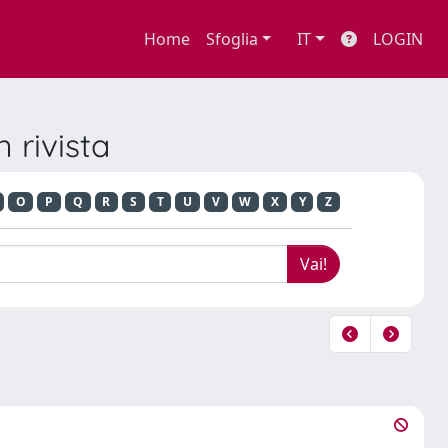
Home
Sfoglia
IT
LOGIN
 rivista
O
P
Q
R
S
T
U
V
W
X
Y
Z