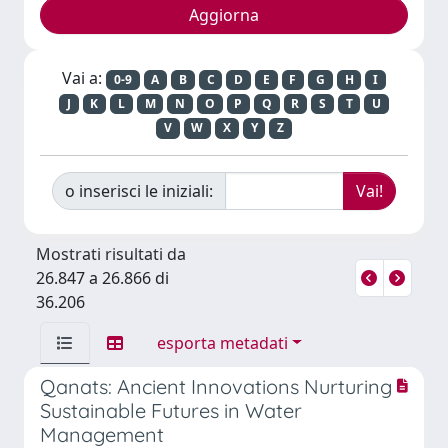
Vai a:
0-9
A
B
C
D
E
F
G
H
I
J
K
L
M
N
O
P
Q
R
S
T
U
V
W
X
Y
Z
o inserisci le iniziali:
Mostrati risultati da
26.847 a 26.866 di
36.206
esporta metadati
Qanats: Ancient Innovations Nurturing
Sustainable Futures in Water
Management