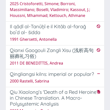
2025 Cristoforetti, Simone; Borroni,
Massimiliano; Boselli, Vladimiro; Kassout, J.;
Houssni, Mhammad; Kettouch, Athmane
Il qāḍī al-Tanūḫī e il Kitāb al-faraǧ
baʿd al- šidda
1991 Ghersetti, Antonella
Qianxi Gaogouli Zangli Xisu (浅析高句
丽葬礼习俗)
2011 DE BENEDITTIS, Andrea
Qingliangsi kilns: imperial or popular?
2000 Rastelli, Sabrina
Qiu Xiaolong’s 'Death of a Red Heroine'
in Chinese Translation. A Macro-
Polysystemic Analysis