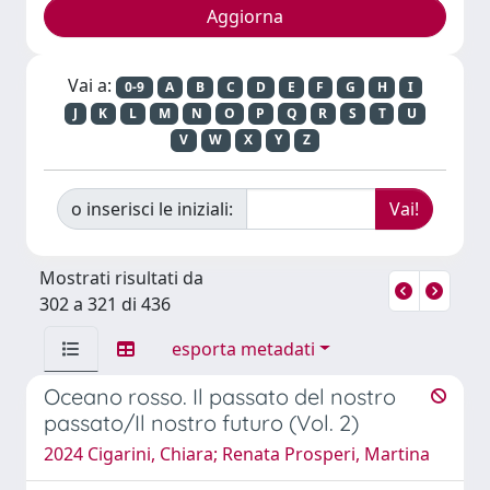
Vai a:
0-9
A
B
C
D
E
F
G
H
I
J
K
L
M
N
O
P
Q
R
S
T
U
V
W
X
Y
Z
o inserisci le iniziali:
Mostrati risultati da
302 a 321 di 436
esporta metadati
Oceano rosso. Il passato del nostro
passato/Il nostro futuro (Vol. 2)
2024 Cigarini, Chiara; Renata Prosperi, Martina