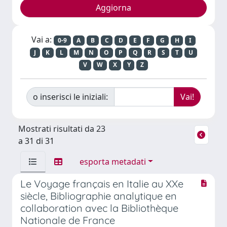
Vai a:
0-9
A
B
C
D
E
F
G
H
I
J
K
L
M
N
O
P
Q
R
S
T
U
V
W
X
Y
Z
o inserisci le iniziali:
Mostrati risultati da 23
a 31 di 31
esporta metadati
Le Voyage français en Italie au XXe
siècle, Bibliographie analytique en
collaboration avec la Bibliothèque
Nationale de France