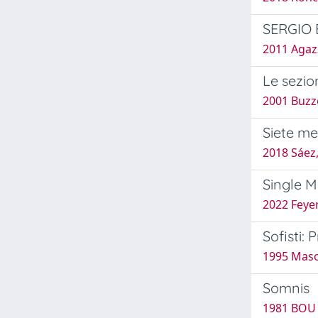
SERGIO BE
2011 Agazz
Le sezio
2001 Buzz
Siete me
2018 Sáez,
Single M
2022 Feyer
Sofisti:
1995 Maso,
Somnis
1981 BOU