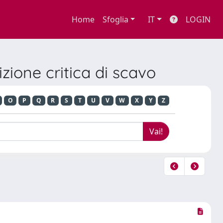
Home
Sfoglia
IT
LOGIN
izione critica di scavo
O
P
Q
R
S
T
U
V
W
X
Y
Z