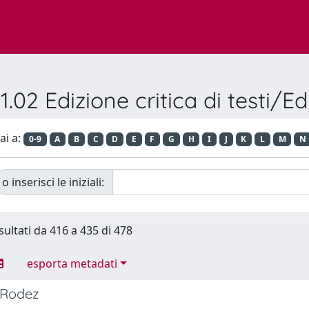
1.02 Edizione critica di testi/Ed
ai a:
0-9
A
B
C
D
E
F
G
H
I
J
K
L
M
N
o inserisci le iniziali:
sultati da 416 a 435 di 478
esporta metadati
i Rodez