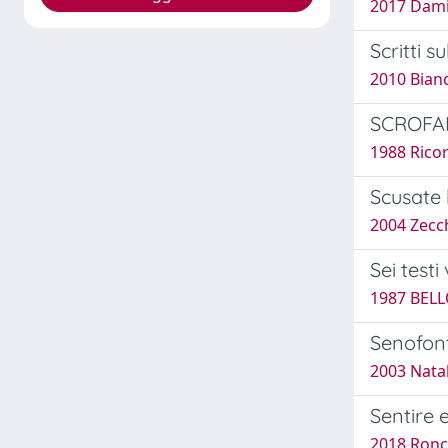
2017 Dami
Scritti s
2010 Bian
SCROFANI
1988 Ricor
Scusate l
2004 Zecch
Sei testi
1987 BELL
Senofont
2003 Natal
Sentire 
2018 Ron