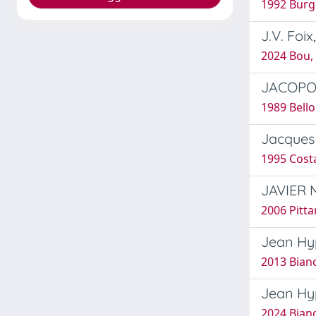
1992 Burg
J.V. Foi
2024 Bou, 
JACOPO A
1989 Bell
Jacques 
1995 Costa
JAVIER 
2006 Pittar
Jean Hyp
2013 Bian
Jean Hyp
2024 Bian