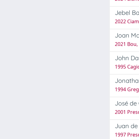
Jebel Ba
2022 Ciamp
Joan Mar
2021 Bou, 
John Dav
1995 Cagi
Jonathan
1994 Grego
José de 
2001 Pres
Juan de
1997 Pres