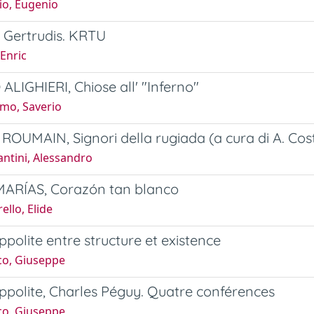
io, Eugenio
x, Gertrudis. KRTU
Enric
LIGHIERI, Chiose all' "Inferno"
omo, Saverio
ROUMAIN, Signori della rugiada (a cura di A. Cost
ntini, Alessandro
MARÍAS, Corazón tan blanco
ello, Elide
polite entre structure et existence
co, Giuseppe
polite, Charles Péguy. Quatre conférences
co, Giuseppe