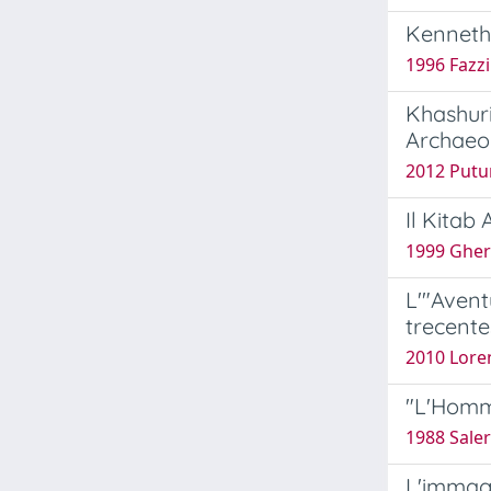
Kenneth 
1996 Fazzi
Khashuri
Archaeol
2012 Putur
Il Kitab 
1999 Ghers
L'"Avent
trecente
2010 Loren
"L'Homme
1988 Saler
L'immagin