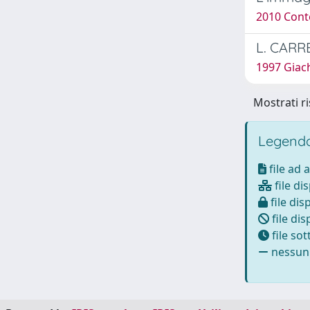
2010 Cont
L. CARR
1997 Giac
Mostrati ri
Legenda
file ad 
file di
file dis
file dis
file so
nessun 