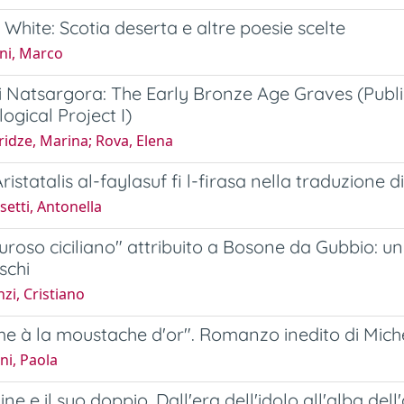
White: Scotia deserta e altre poesie scelte
ni, Marco
 Natsargora: The Early Bronze Age Graves (Public
ogical Project I)
idze, Marina; Rova, Elena
Aristatalis al-faylasuf fi l-firasa nella traduzione 
etti, Antonella
uroso ciciliano" attribuito a Bosone da Gubbio: u
schi
zi, Cristiano
 à la moustache d'or". Romanzo inedito di Miche
ni, Paola
e e il suo doppio. Dall'era dell'idolo all'alba dell