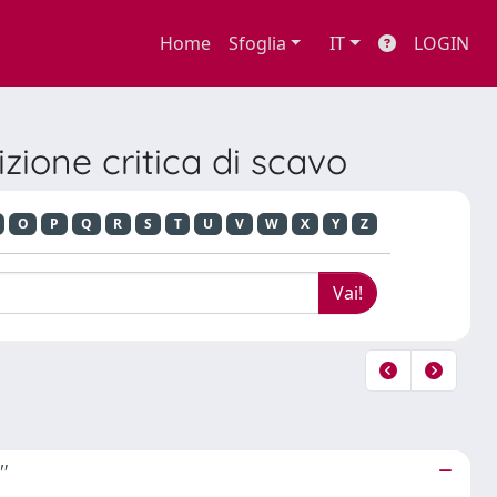
Home
Sfoglia
IT
LOGIN
izione critica di scavo
O
P
Q
R
S
T
U
V
W
X
Y
Z
"