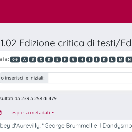
1.02 Edizione critica di testi/Ed
ai a:
0-9
A
B
C
D
E
F
G
H
I
J
K
L
M
N
o inserisci le iniziali:
sultati da 239 a 258 di 479
esporta metadati
rbey d'Aurevilly, "George Brummell e il Dandysmo