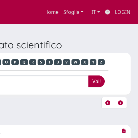
Home
Sfoglia
IT
LOGIN
ato scientifico
O
P
Q
R
S
T
U
V
W
X
Y
Z
.