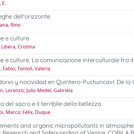
 E.
ieghe dell'orizzonte
ana, Rino
ue e culture
 Libera, Cristina
ue e culture. La comunicazione interculturale fra it
 Fabio; Tonioli, Valeria
orxs y nocividad en Quintero-Puchuncaví: De la U
in, Lorenzo; Julio Medel, Gabriela
a del sacro e il terribile della bellezza
i, Marco; Félix, Duque
ements and organic micropollutants in atmospheri
fic Research and Safeguarding of Venice, CORIL