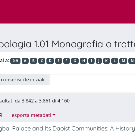
pologia 1.01 Monografia o tratt
ai a:
0-9
A
B
C
D
E
F
G
H
I
J
K
L
M
N
o inserisci le iniziali:
sultati da 3.842 a 3.861 di 4.160
esporta metadati
bai Palace and Its Daoist Communities: A History