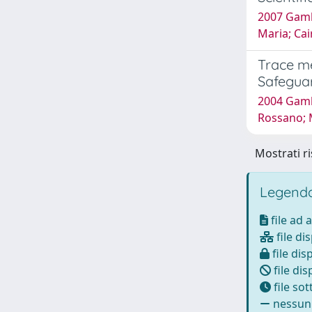
2007 Gamba
Maria; Ca
Trace me
Safegua
2004 Gamb
Rossano; M
Mostrati ri
Legenda
file ad 
file di
file dis
file dis
file so
nessun 