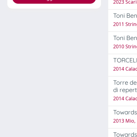
2023 Scari
Toni Ben
2011 Strin
Toni Be
2010 String
TORCEL
2014 Calao
Torre de
di reperti
2014 Cala
Towards 
2013 Mio,
Towards